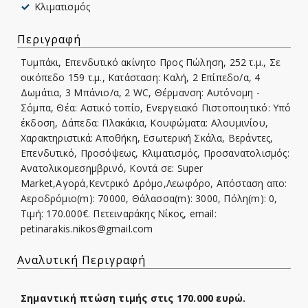
Κλιματισμός
Περιγραφή
Τυμπάκι, Επενδυτικό ακίνητο Προς Πώληση, 252 τ.μ., Σε
οικόπεδο 159 τ.μ., Κατάσταση: Καλή, 2 Επίπεδο/α, 4
Δωμάτια, 3 Μπάνιο/α, 2 WC, Θέρμανση: Αυτόνομη -
Σόμπα, Θέα: Αστικό τοπίο, Ενεργειακό Πιστοποιητικό: Υπό
έκδοση, Δάπεδα: Πλακάκια, Kουφώματα: Αλουμινίου,
Χαρακτηριστικά: Αποθήκη, Εσωτερική Σκάλα, Βεράντες,
Επενδυτικό, Προσόψεως, Κλιματισμός, Προσανατολισμός:
Ανατολικομεσημβρινό, Κοντά σε: Super
Market,Αγορά,Κεντρικό Δρόμο,Λεωφόρο, Απόσταση απο:
Αεροδρόμιο(m): 70000, Θάλασσα(m): 3000, Πόλη(m): 0,
Τιμή: 170.000€. Πετειναράκης Νίκος, email:
petinarakis.nikos@gmail.com
Αναλυτική Περιγραφή
Σημαντική πτώση τιμής στις 170.000 ευρώ.