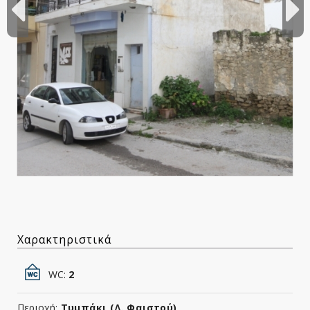
Χαρακτηριστικά
WC:
2
Περιοχή:
Τυμπάκι (Δ. Φαιστού)