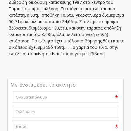
Διώροφη οικοδομή κατασκευής 1987 στο κέντρο του
Τυμπακίου προς πώληση. Το ισόγειο αποτελείται από
κατάστημα 63τμ, αποθήκη 10,6τμ, γκαρσονιέρα διαμέρισμα
50,71τμ και κλιμακοστάσιο 24,66τμ. Στον πρώτο όροφο
βρίσκεται διαμέρισμα 103,5τμ, και στην ταράτσα απόληξη
κλιμακοστασίου 8,68τμ, όλα σε λειτουργική (καλή)
κατάσταση. Το ακίνητο έχει υπόλοιπο δόμησης 50τμ και το
οικόπεδο έχει εμβαδό 159τμ. . Τα χαρτιά του είναι στην
εντέλεια, το ακίνητο είναι έτοιμο για μεταβίβαση.
Με Ενδιαφέρει το ακίνητο
*
*